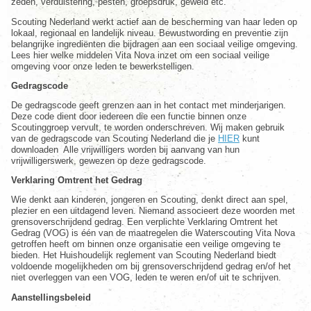
zeden, verduistering, pesten, groepsdruk, geweld etc.
Scouting Nederland werkt actief aan de bescherming van haar leden op
lokaal, regionaal en landelijk niveau. Bewustwording en preventie zijn
belangrijke ingrediënten die bijdragen aan een sociaal veilige omgeving.
Lees hier welke middelen Vita Nova inzet om een sociaal veilige
omgeving voor onze leden te bewerkstelligen.
Gedragscode
De gedragscode geeft grenzen aan in het contact met minderjarigen.
Deze code dient door iedereen die een functie binnen onze
Scoutinggroep vervult, te worden onderschreven. Wij maken gebruik
van de gedragscode van Scouting Nederland die je
HIER
kunt
downloaden Alle vrijwilligers worden bij aanvang van hun
vrijwilligerswerk, gewezen op deze gedragscode.
Verklaring Omtrent het Gedrag
Wie denkt aan kinderen, jongeren en Scouting, denkt direct aan spel,
plezier en een uitdagend leven. Niemand associeert deze woorden met
grensoverschrijdend gedrag. Een verplichte Verklaring Omtrent het
Gedrag (VOG) is één van de maatregelen die Waterscouting Vita Nova
getroffen heeft om binnen onze organisatie een veilige omgeving te
bieden. Het Huishoudelijk reglement van Scouting Nederland biedt
voldoende mogelijkheden om bij grensoverschrijdend gedrag en/of het
niet overleggen van een VOG, leden te weren en/of uit te schrijven.
Aanstellingsbeleid