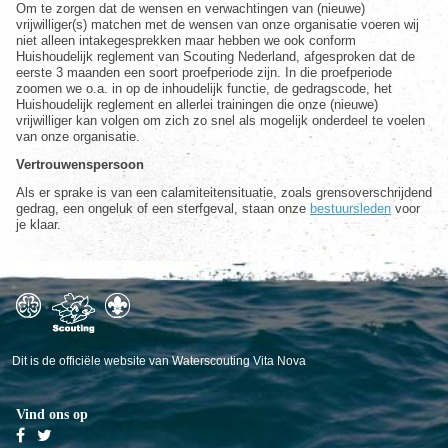
Om te zorgen dat de wensen en verwachtingen van (nieuwe)
vrijwilliger(s) matchen met de wensen van onze organisatie voeren wij
niet alleen intakegesprekken maar hebben we ook conform
Huishoudelijk reglement van Scouting Nederland, afgesproken dat de
eerste 3 maanden een soort proefperiode zijn. In die proefperiode
zoomen we o.a. in op de inhoudelijk functie, de gedragscode, het
Huishoudelijk reglement en allerlei trainingen die onze (nieuwe)
vrijwilliger kan volgen om zich zo snel als mogelijk onderdeel te voelen
van onze organisatie.
Vertrouwenspersoon
Als er sprake is van een calamiteitensituatie, zoals grensoverschrijdend
gedrag, een ongeluk of een sterfgeval, staan onze
bestuursleden
voor
je klaar.
Dit is de officiële website van Waterscouting Vita Nova
Vind ons op